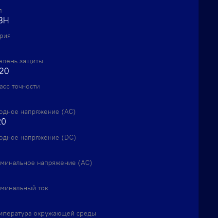
п
ВН
рия
епень защиты
P20
асс точности
одное напряжение (AC)
20
одное напряжение (DC)
минальное напряжение (AC)
минальный ток
мпература окружающей среды