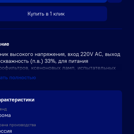
Купить в 1 клик
ание
ник высокого напряжения, вход 220V AC, выход
, скважность (п.в.) 33%, для питания
рофильтров, ксеноновых ламп, испытательных
овок
ать полностью
арактеристики
енд
рома
рана производства
оссия