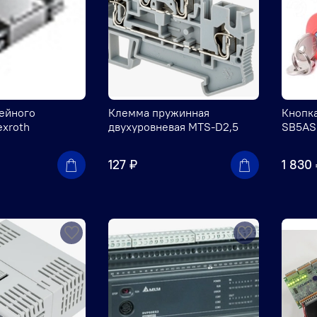
ейного
Клемма пружинная
Кнопк
exroth
двухуровневая MTS-D2,5
SB5AS9
127 ₽
1 830