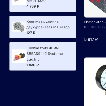
R162111320
4 759 ₽
Клемма пружинная
Измеритель
одноканаль
двухуровневая MTS-D2,5
127 ₽
5 917 ₽
Кнопка гриб 40мм
SB5AS9442 Systeme
Electric
1 830 ₽