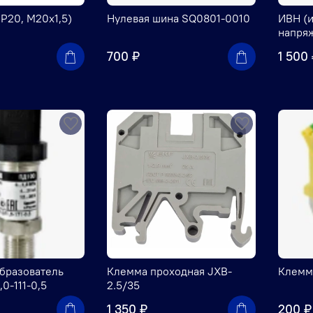
IP20, М20х1,5)
Нулевая шина SQ0801-0010
ИВН (и
напря
700 ₽
1 500
бразователь
Клемма проходная JXB-
Клемм
0-111-0,5
2.5/35
1 350 ₽
200 ₽