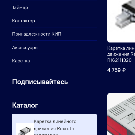
Таймер
Контактор
Принадлежности КИП
Аксессуары
Каретка лин
движения R
R162111320
Каретка
4 759 ₽
Подписывайтесь
Каталог
Каретка линейного
движения Rexroth