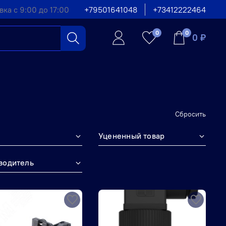
вка с 9:00 до 17:00
+79501641048
+73412222464
0
0
0 ₽
Сбросить
Уцененный товар
водитель