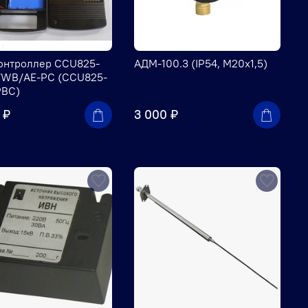
онтроллер CCU825-
АДМ-100.3 (IP54, М20х1,5)
WB/AE-PC (CCU825-
PBC)
 ₽
3 000 ₽