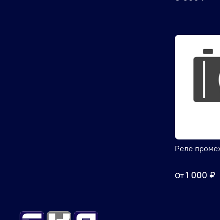
Реле проме
1 000 ₽
От