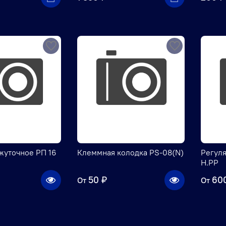
жуточное РП 16
Клеммная колодка PS-08(N)
Регул
Н.РР
50 ₽
60
От
От